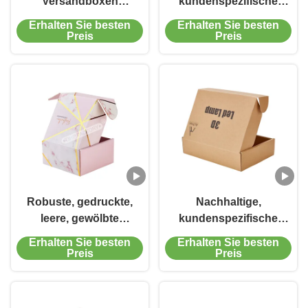
Versandboxen
kundenspezifische
Kartonverpackungen
Wellpappenboxen zum
Erhalten Sie besten
Erhalten Sie besten
mit schwarzem
Verpacken von
Preis
Preis
Schaumstoff
Kleidung und
Badeanzügen
Robuste, gedruckte,
Nachhaltige,
leere, gewölbte
kundenspezifische
Geschenkboxen,
Wellpappenboxen
Erhalten Sie besten
Erhalten Sie besten
maßgeschneiderte
Umweltfreundliche
Preis
Preis
Versandboxen
Verpackungen