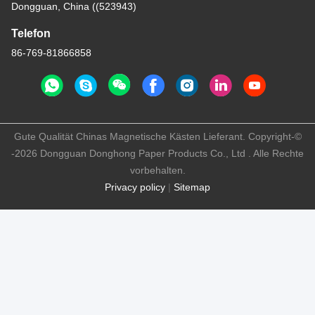
Dongguan, China ((523943)
Telefon
86-769-81866858
Gute Qualität Chinas Magnetische Kästen Lieferant. Copyright-©
-2026 Dongguan Donghong Paper Products Co., Ltd . Alle Rechte
vorbehalten.
Privacy policy
|
Sitemap