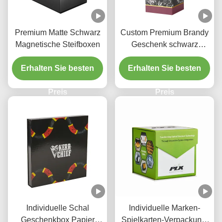
Premium Matte Schwarz
Custom Premium Brandy
Magnetische Steifboxen
Geschenk schwarz
Magnetisch Schließfach
Erhalten Sie besten
mit EVA-Tray Folie Logo
Erhalten Sie besten
Preis
Preis
Individuelle Schal
Individuelle Marken-
Geschenkbox Papier
Spielkarten-Verpackung,