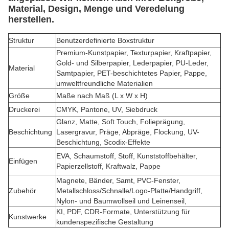
Material, Design, Menge und Veredelung
herstellen.
Struktur
Benutzerdefinierte Boxstruktur
Premium-Kunstpapier, Texturpapier, Kraftpapier,
Gold- und Silberpapier, Lederpapier, PU-Leder,
Material
Samtpapier, PET-beschichtetes Papier, Pappe,
umweltfreundliche Materialien
Größe
Maße nach Maß (L x W x H)
Druckerei
CMYK, Pantone, UV, Siebdruck
Glanz, Matte, Soft Touch, Folieprägung,
Beschichtung
Lasergravur, Präge, Abpräge, Flockung, UV-
Beschichtung, Scodix-Effekte
EVA, Schaumstoff, Stoff, Kunststoffbehälter,
Einfügen
Papierzellstoff, Kraftwalz, Pappe
Magnete, Bänder, Samt, PVC-Fenster,
Zubehör
Metallschloss/Schnalle/Logo-Platte/Handgriff,
Nylon- und Baumwollseil und Leinenseil,
KI, PDF, CDR-Formate, Unterstützung für
Kunstwerke
kundenspezifische Gestaltung