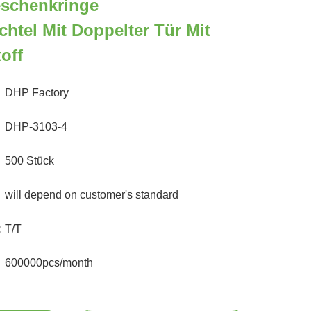
eschenkringe
tel Mit Doppelter Tür Mit
off
DHP Factory
DHP-3103-4
500 Stück
will depend on customer's standard
:
T/T
600000pcs/month