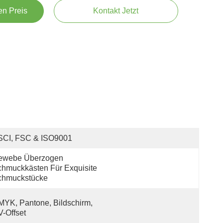
en Preis
Kontakt Jetzt
SCI, FSC & ISO9001
ewebe Überzogen 
hmuckkästen Für Exquisite 
chmuckstücke
YK, Pantone, Bildschirm, 
-Offset