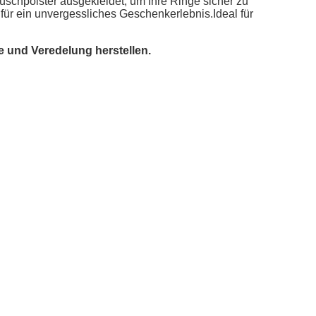
schpolster ausgekleidet, um Ihre Ringe sicher zu
für ein unvergessliches Geschenkerlebnis.Ideal für
e und Veredelung herstellen.