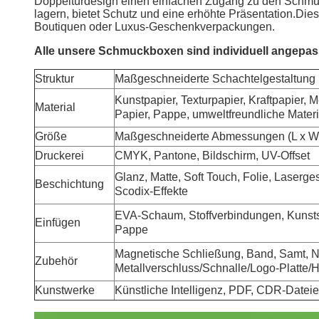
Doppeltürdesign einen einfachen Zugang zu den Schmuck
lagern, bietet Schutz und eine erhöhte Präsentation.Die
Boutiquen oder Luxus-Geschenkverpackungen.
Alle unsere Schmuckboxen sind individuell angepass
Struktur
Maßgeschneiderte Schachtelgestaltung
Kunstpapier, Texturpapier, Kraftpapier,
Material
Papier, Pappe, umweltfreundliche Materi
Größe
Maßgeschneiderte Abmessungen (L x W
Druckerei
CMYK, Pantone, Bildschirm, UV-Offset
Glanz, Matte, Soft Touch, Folie, Laserge
Beschichtung
Scodix-Effekte
EVA-Schaum, Stoffverbindungen, Kunststof
Einfügen
Pappe
Magnetische Schließung, Band, Samt, N
Zubehör
Metallverschluss/Schnalle/Logo-Platte/H
Kunstwerke
Künstliche Intelligenz, PDF, CDR-Datei