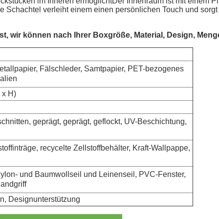
stücken im Inneren ermöglichtDer Innenraum ist mit einem Plü
se Schachtel verleiht einem einen persönlichen Touch und sorgt 
t, wir können nach Ihrer Boxgröße, Material, Design, Meng
 Metallpapier, Fälschleder, Samtpapier, PET-bezogenes
alien
 x H)
schnitten, geprägt, geprägt, geflockt, UV-Beschichtung,
finträge, recycelte Zellstoffbehälter, Kraft-Wallpappe,
ylon- und Baumwollseil und Leinenseil, PVC-Fenster,
andgriff
en, Designunterstützung