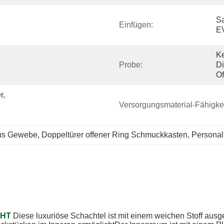
Sa
Einfügen:
E
Ke
Probe:
Di
Of
, 
Versorgungsmaterial-Fähigkei
aus Gewebe
, 
Doppeltürer offener Ring Schmuckkasten
, 
Personal
GHT
Diese luxuriöse Schachtel ist mit einem weichen Stoff ausg