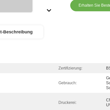
Erhalten Sie Best
t-Beschreibung
Zertifizierung:
B
G
Gebrauch:
Sc
S
CM
Druckerei:
UV