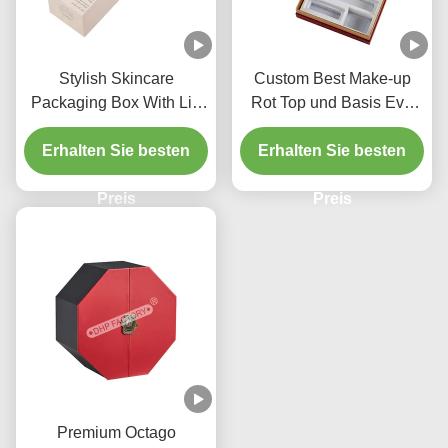
Stylish Skincare
Custom Best Make-up
Packaging Box With Lid
Rot Top und Basis Eva
And Base Fashionable
Einfügen Boxen für
Erhalten Sie besten
Cosmetic Gift Box
Erhalten Sie besten
Kosmetik-Packung
Preis
Preis
Premium Octago