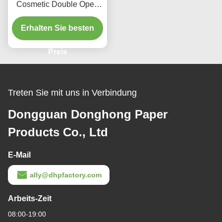
Cosmetic Double Open
Box Metal Logo EVA
Insert For Luxury Gift Box
Erhalten Sie besten
Preis
Treten Sie mit uns in Verbindung
Dongguan Donghong Paper
Products Co., Ltd
E-Mail
ally@dhpfactory.com
Arbeits-Zeit
08:00-19:00