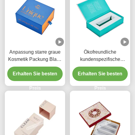
Anpassung starre graue
Ökofreundliche
Kosmetik Packung Blaue
kundenspezifische
Schieber Schublade Box
Kosmetik-Boxen Make-up
Erhalten Sie besten
Folie Stempel
Erhalten Sie besten
Hautpflege PR
Markenlogo
Abonnement Verpackung
Preis
Preis