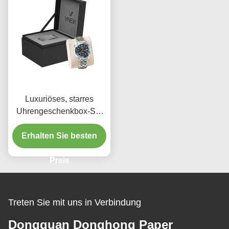
Luxuriöses, starres
Uhrengeschenkbox-Set
aus Karton mit Außen-
Erhalten Sie besten
und Innenbox,
individuellem Logo, UV-
oder Silberfoliendruck,
Preis
Fabrik-Lieferant
Treten Sie mit uns in Verbindung
Dongguan Donghong Paper