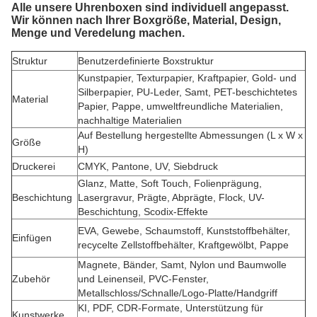
Alle unsere Uhrenboxen sind individuell angepasst.
Wir können nach Ihrer Boxgröße, Material, Design,
Menge und Veredelung machen.
Struktur
Benutzerdefinierte Boxstruktur
Kunstpapier, Texturpapier, Kraftpapier, Gold- und
Silberpapier, PU-Leder, Samt, PET-beschichtetes
Material
Papier, Pappe, umweltfreundliche Materialien,
nachhaltige Materialien
Auf Bestellung hergestellte Abmessungen (L x W x
Größe
H)
Druckerei
CMYK, Pantone, UV, Siebdruck
Glanz, Matte, Soft Touch, Folienprägung,
Beschichtung
Lasergravur, Prägte, Abprägte, Flock, UV-
Beschichtung, Scodix-Effekte
EVA, Gewebe, Schaumstoff, Kunststoffbehälter,
Einfügen
recycelte Zellstoffbehälter, Kraftgewölbt, Pappe
Magnete, Bänder, Samt, Nylon und Baumwolle
Zubehör
und Leinenseil, PVC-Fenster,
Metallschloss/Schnalle/Logo-Platte/Handgriff
KI, PDF, CDR-Formate, Unterstützung für
Kunstwerke