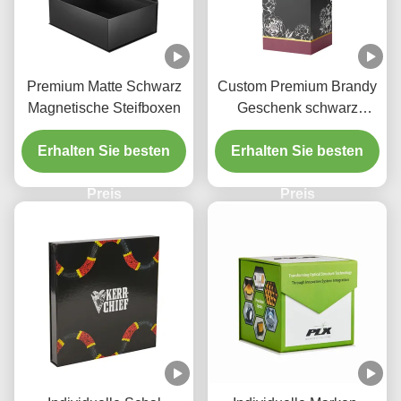
Premium Matte Schwarz
Custom Premium Brandy
Magnetische Steifboxen
Geschenk schwarz
Magnetisch Schließfach
Erhalten Sie besten
mit EVA-Tray Folie Logo
Erhalten Sie besten
Preis
Preis