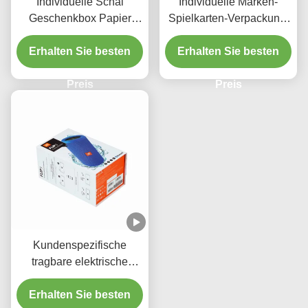
Individuelle Schal
Individuelle Marken-
Geschenkbox Papier
Spielkarten-Verpackung,
Karton Schwarz
stabiler grauer Karton,
Erhalten Sie besten
Magnetbox mit
grüner Magnetverschluss,
Erhalten Sie besten
Glanzlaminierung
UV-Logo
Preis
Preis
Kundenspezifische
tragbare elektrische
Lautsprecher-
Erhalten Sie besten
Verpackungsbox mit